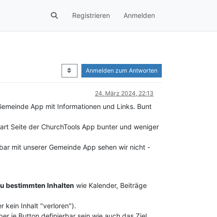
Registrieren
Anmelden
Anmelden zum Antworten
24. März 2024, 22:13
emeinde App mit Informationen und Links. Bunt
Start Seite der ChurchTools App bunter und weniger
bar mit unserer Gemeinde App sehen wir nicht -
zu bestimmten Inhalten
wie Kalender, Beiträge
 kein Inhalt "verloren").
er je Button definierbar sein wie auch das Ziel.