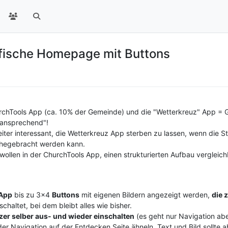
fische Homepage mit Buttons
rchTools App (ca. 10% der Gemeinde) und die "Wetterkreuz" App = G
 "ansprechend"!
Leiter interessant, die Wetterkreuz App sterben zu lassen, wenn die 
ahegebracht werden kann.
ollen in der ChurchTools App, einen strukturierten Aufbau vergleich
 App
bis zu 3x4
Buttons
mit eigenen Bildern angezeigt werden,
die 
schaltet, bei dem bleibt alles wie bisher.
zer selber aus- und wieder einschalten
(es geht nur Navigation aber
r Navigation auf der Entdecken Seite ähneln. Text und Bild sollte ab