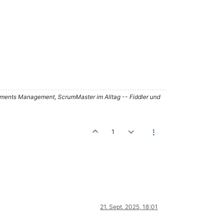
ements Management, ScrumMaster im Alltag -- Fiddler und
1
21. Sept. 2025, 18:01