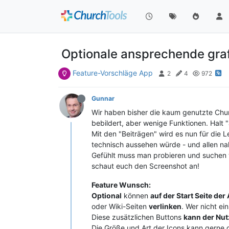
Optionale ansprechende gra
Feature-Vorschläge App
2
4
972
Gunnar
Wir haben bisher die kaum genutzte Chu
bebildert, aber wenige Funktionen. Halt
Mit den "Beiträgen" wird es nun für die 
technisch aussehen würde - und allen n
Gefühlt muss man probieren und suchen w
schaut euch den Screenshot an!
Feature Wunsch:
Optional
können
auf der Start Seite der
oder Wiki-Seiten
verlinken
. Wer nicht ein
Diese zusätzlichen Buttons
kann der Nut
Die Größe und Art der Icons kann gerne de