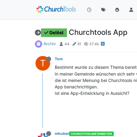
Churchtools App
Gelöst
Archiv
44
91
37.4k
Tom
T
Bestimmt wurde zu diesem Thema bereits 
In meiner Gemeinde wünschen sich sehr vi
die ist meiner Meinung bei Churchtools n
App benachrichtigen.
Ist eine App-Entwicklung in Aussicht?
mhuber
CHURCHTOOLSMITARBEITER