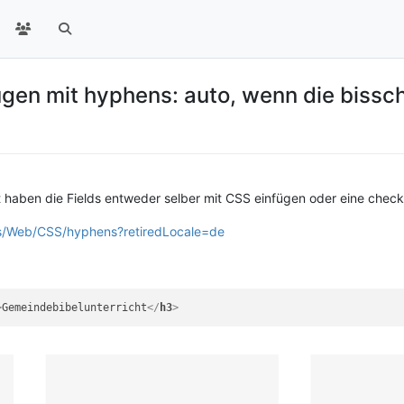
gen mit hyphens: auto, wenn die bissch
eit haben die Fields entweder selber mit CSS einfügen oder eine chec
ocs/Web/CSS/hyphens?retiredLocale=de
>
Gemeindebibelunterricht
</
h3
>