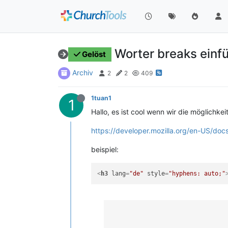
Worter breaks einfü
Gelöst
Archiv
2
2
409
1tuan1
1
Hallo, es ist cool wenn wir die möglichk
https://developer.mozilla.org/en-US/d
beispiel:
<
h3
lang
=
"de"
style
=
"hyphens: auto;"