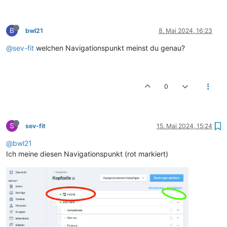
B
bwl21
8. Mai 2024, 16:23
@sev-fit
welchen Navigationspunkt meinst du genau?
0
S
sev-fit
15. Mai 2024, 15:24
@bwl21
Ich meine diesen Navigationspunkt (rot markiert)