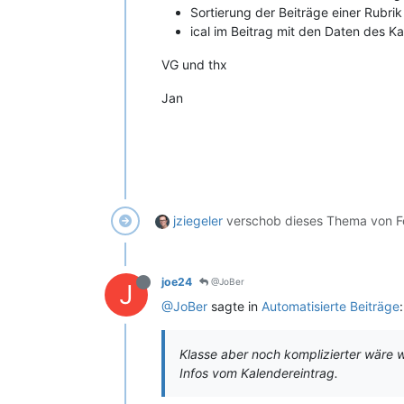
Sortierung der Beiträge einer Rubri
ical im Beitrag mit den Daten des K
VG und thx
Jan
jziegeler
verschob dieses Thema von F
joe24
@JoBer
J
@JoBer
sagte in
Automatisierte Beiträge
:
Klasse aber noch komplizierter wäre we
Infos vom Kalendereintrag.