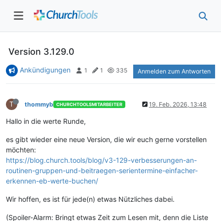
Version 3.129.0
Ankündigungen
1
1
335
Anmelden zum Antworten
T
thommyb
19. Feb. 2026, 13:48
CHURCHTOOLSMITARBEITER
Hallo in die werte Runde,
es gibt wieder eine neue Version, die wir euch gerne vorstellen
möchten:
https://blog.church.tools/blog/v3-129-verbesserungen-an-
routinen-gruppen-und-beitraegen-serientermine-einfacher-
erkennen-eb-werte-buchen/
Wir hoffen, es ist für jede(n) etwas Nützliches dabei.
(Spoiler-Alarm: Bringt etwas Zeit zum Lesen mit, denn die Liste