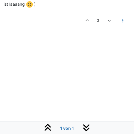
ist laaaang
)
3
1 von 1