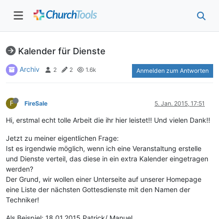
Kalender für Dienste
Archiv
2
2
1.6k
Anmelden zum Antworten
F
FireSale
5. Jan. 2015, 17:51
Hi, erstmal echt tolle Arbeit die ihr hier leistet!! Und vielen Dank!!
Jetzt zu meiner eigentlichen Frage:
Ist es irgendwie möglich, wenn ich eine Veranstaltung erstelle
und Dienste verteil, das diese in ein extra Kalender eingetragen
werden?
Der Grund, wir wollen einer Unterseite auf unserer Homepage
eine Liste der nächsten Gottesdienste mit den Namen der
Techniker!
Als Beispiel: 18.01.2015 Patrick/ Manuel