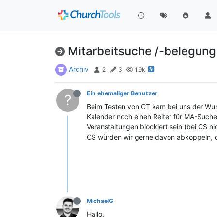
Mitarbeitsuche /-belegung
Archiv
2
3
1.9k
Ein ehemaliger Benutzer
?
Beim Testen von CT kam bei uns der Wunsc
Kalender noch einen Reiter für MA-Suche
Veranstaltungen blockiert sein (bei CS ni
CS würden wir gerne davon abkoppeln, dam
MichaelG
Hallo,