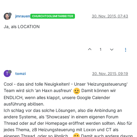
jmrauen
30. Nov. 2015, 07:43
CHURCHTOOLSMITARBEITER
Ja, als LOCATION
1
T
tomzi
30. Nov. 2015, 09:19
Cool - das sind tolle Neuigkeiten! - Unser 'Heizungssteuerung'
Team wird sich 'an Haxn ausfreun'
Damit können wir
ENDLICH, wenn alles klappt, unsere Google Calender
ausführung ablösen.
Ich schlag vor das solche Lösungen, also die Anbindung an
andere Systeme, als 'Showcases' in einem eigenen Forum
Thread oder auf der Homepage eröffnet werden sollten. Also für
jedes Thema, zB Heizungsteuerung mit Loxon und CT als
eigenen Thread, oder so ähnlich...
Damit auch andere davon