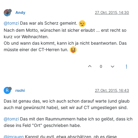
Andy
27. Okt. 2015, 14:30
@tomzi
Das war als Scherz gemeint.
Nach dem Motto, wünschen ist sicher erlaubt ... erst recht so
kurz vor Weihnachten.
Ob und wann das kommt, kann ich ja nicht beantworten. Das
müsste einer der CT-Herren tun.
0
R
rschi
27. Okt. 2015, 16:43
Das ist genau das, wo ich auch schon darauf warte (und glaub
auch mal gewünscht habe), seit wir auf CT umgestiegen sind.
@tomzi
Das mit den Raumnummern habe ich so gelöst, dass ich
diese ins Feld "Ort" geschrieben habe.
@jmrauen
Kannst du evtl. etwa abschätzen, ob es diese