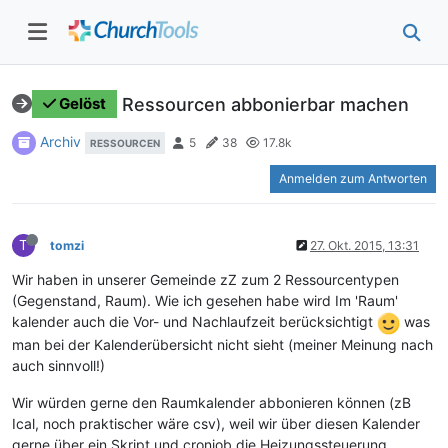
Ressourcen abbonierbar machen
Gelöst
Archiv
5
38
17.8k
RESSOURCEN
Anmelden zum Antworten
T
tomzi
27. Okt. 2015, 13:31
Wir haben in unserer Gemeinde zZ zum 2 Ressourcentypen
(Gegenstand, Raum). Wie ich gesehen habe wird Im 'Raum'
kalender auch die Vor- und Nachlaufzeit berücksichtigt
was
man bei der Kalenderübersicht nicht sieht (meiner Meinung nach
auch sinnvoll!)
Wir würden gerne den Raumkalender abbonieren können (zB
Ical, noch praktischer wäre csv), weil wir über diesen Kalender
gerne über ein Skript und cronjob die Heizungssteuerung