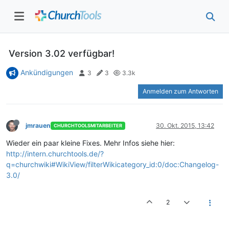
Version 3.02 verfügbar!
Ankündigungen
3
3
3.3k
Anmelden zum Antworten
jmrauen
30. Okt. 2015, 13:42
CHURCHTOOLSMITARBEITER
Wieder ein paar kleine Fixes. Mehr Infos siehe hier:
http://intern.churchtools.de/?
q=churchwiki#WikiView/filterWikicategory_id:0/doc:Changelog-
3.0/
2