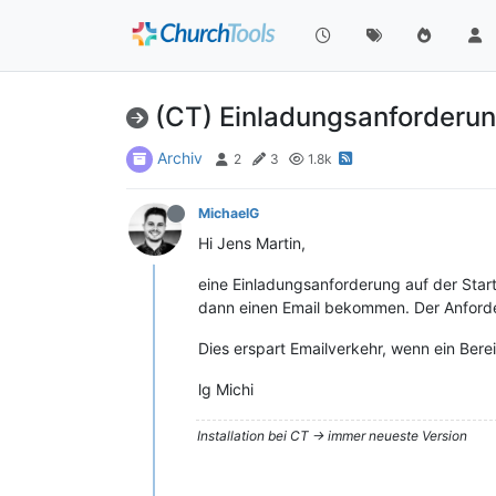
(CT) Einladungsanforderu
Archiv
2
3
1.8k
MichaelG
Hi Jens Martin,
eine Einladungsanforderung auf der Starts
dann einen Email bekommen. Der Anforde
Dies erspart Emailverkehr, wenn ein Berei
lg Michi
Installation bei CT -> immer neueste Version