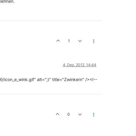
lehnen.
1
4. Dez. 2012, 14:44
icon_e_wink.gif" alt=";)" title="Zwinkern" /><!--
0