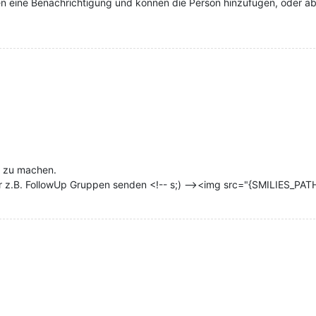
n eine Benachrichtigung und können die Person hinzufügen, oder ab
g zu machen.
ür z.B. FollowUp Gruppen senden <!-- s;) --><img src="{SMILIES_PATH}/