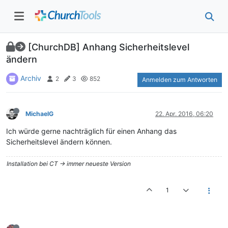
[ChurchDB] Anhang Sicherheitslevel
ändern
Archiv
2
3
852
Anmelden zum Antworten
MichaelG
22. Apr. 2016, 06:20
Ich würde gerne nachträglich für einen Anhang das
Sicherheitslevel ändern können.
Installation bei CT -> immer neueste Version
1