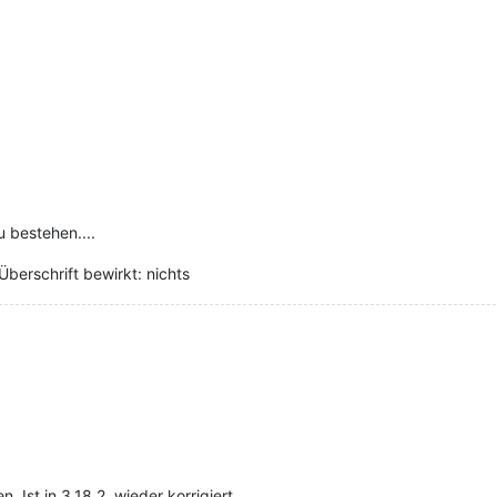
u bestehen....
 Überschrift bewirkt: nichts
n. Ist in 3.18.2. wieder korrigiert.