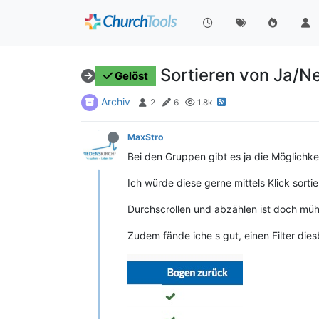
Sortieren von Ja/
Gelöst
Archiv
2
6
1.8k
MaxStro
Bei den Gruppen gibt es ja die Möglich
Ich würde diese gerne mittels Klick sortier
Durchscrollen und abzählen ist doch mü
Zudem fände iche s gut, einen Filter die