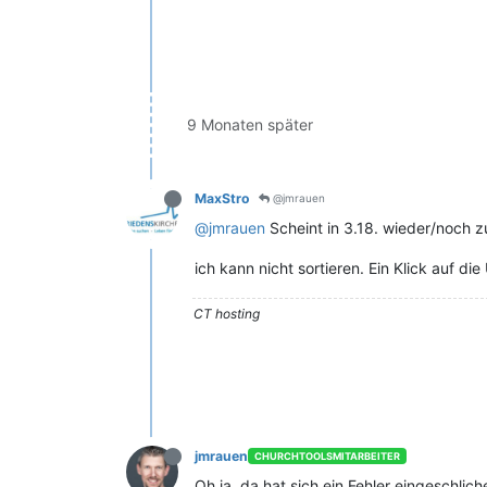
9 Monaten später
MaxStro
@jmrauen
@jmrauen
Scheint in 3.18. wieder/noch z
ich kann nicht sortieren. Ein Klick auf die
CT hosting
jmrauen
CHURCHTOOLSMITARBEITER
Oh ja, da hat sich ein Fehler eingeschliche