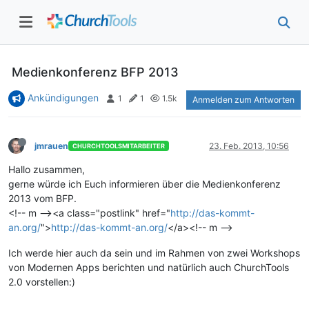
Medienkonferenz BFP 2013
Ankündigungen
1
1
1.5k
Anmelden zum Antworten
jmrauen
23. Feb. 2013, 10:56
CHURCHTOOLSMITARBEITER
Hallo zusammen,
gerne würde ich Euch informieren über die Medienkonferenz
2013 vom BFP.
<!-- m --><a class="postlink" href="
http://das-kommt-
an.org/
">
http://das-kommt-an.org/
</a><!-- m -->
Ich werde hier auch da sein und im Rahmen von zwei Workshops
von Modernen Apps berichten und natürlich auch ChurchTools
2.0 vorstellen:)