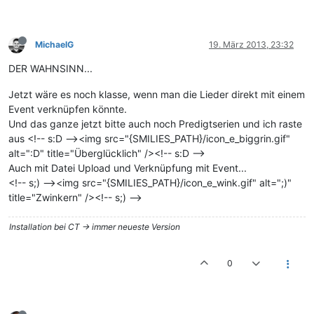
MichaelG
19. März 2013, 23:32
DER WAHNSINN...
Jetzt wäre es noch klasse, wenn man die Lieder direkt mit einem
Event verknüpfen könnte.
Und das ganze jetzt bitte auch noch Predigtserien und ich raste
aus <!-- s:D --><img src="{SMILIES_PATH}/icon_e_biggrin.gif"
alt=":D" title="Überglücklich" /><!-- s:D -->
Auch mit Datei Upload und Verknüpfung mit Event...
<!-- s;) --><img src="{SMILIES_PATH}/icon_e_wink.gif" alt=";)"
title="Zwinkern" /><!-- s;) -->
Installation bei CT -> immer neueste Version
0