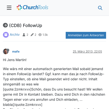
(CDB) FollowUp
Archiv
2
2
1.5k
Anmelden zum Antworten
mafe
25. März 2013, 22:05
Hi Jens Martin!
Wie wärs mit einer automatisch generierten Mail sobald jemand
in einem FollowUp landet? Ggf. kann man das je nach FollowUp-
Typ einstellen, ob eine Mail gesendet wird oder nicht. Inhalt
sinngemäß so was wie
[quote:2zmkrxvx]Schön, dass Du uns besucht hast! Wir wollen
gerne mit Dir in Kontakt bleiben. Dazu wird Dich in den nächsten
Tagen einer von uns anrufen und Dich einladen, ...
blabla[/quote:2zmkrxvx]