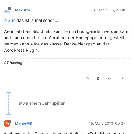
MaxStro
31. Jan. 2017, 21:08
@Gün
das ist ja mal schön...
Wenn jetzt ein Bild direkt zum Termin hochgeladen werden kann
und auch noch für nen Abruf auf ner Homepage bereitgestellt
werden kann wäre das klasse. Denke hier grad an das
WordPress Plugin.
CT hosting
0
etwa einem Jahr später
M
MarcoMB
19. März 2018, 09:37
Auch wenn das Thema schon recht alt ist, würde ich es gerne