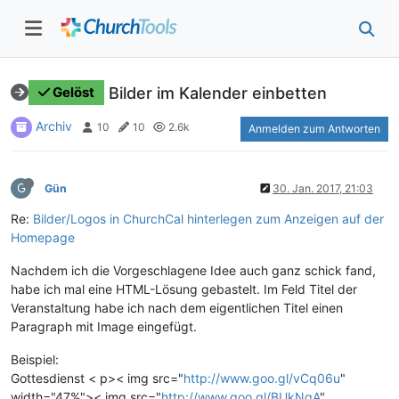
Bilder im Kalender einbetten
Gelöst
Archiv
10
10
2.6k
Anmelden zum Antworten
G
Gün
30. Jan. 2017, 21:03
Re:
Bilder/Logos in ChurchCal hinterlegen zum Anzeigen auf der
Homepage
Nachdem ich die Vorgeschlagene Idee auch ganz schick fand,
habe ich mal eine HTML-Lösung gebastelt. Im Feld Titel der
Veranstaltung habe ich nach dem eigentlichen Titel einen
Paragraph mit Image eingefügt.
Beispiel:
Gottesdienst < p>< img src="
http://www.goo.gl/vCq06u
"
width="47%">< img src="
http://www.goo.gl/BUkNgA
"