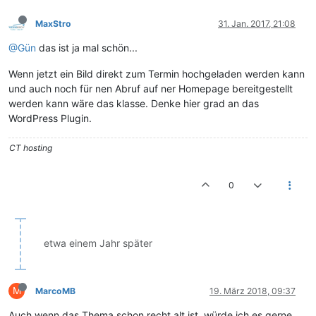
MaxStro
31. Jan. 2017, 21:08
@Gün
das ist ja mal schön...
Wenn jetzt ein Bild direkt zum Termin hochgeladen werden kann
und auch noch für nen Abruf auf ner Homepage bereitgestellt
werden kann wäre das klasse. Denke hier grad an das
WordPress Plugin.
CT hosting
0
etwa einem Jahr später
M
MarcoMB
19. März 2018, 09:37
Auch wenn das Thema schon recht alt ist, würde ich es gerne