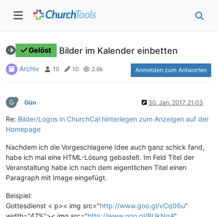
Bilder im Kalender einbetten
Gelöst
Archiv
10
10
2.6k
Anmelden zum Antworten
G
Gün
30. Jan. 2017, 21:03
Re:
Bilder/Logos in ChurchCal hinterlegen zum Anzeigen auf der
Homepage
Nachdem ich die Vorgeschlagene Idee auch ganz schick fand,
habe ich mal eine HTML-Lösung gebastelt. Im Feld Titel der
Veranstaltung habe ich nach dem eigentlichen Titel einen
Paragraph mit Image eingefügt.
Beispiel:
Gottesdienst < p>< img src="
http://www.goo.gl/vCq06u
"
width="47%">< img src="
http://www.goo.gl/BUkNgA
"