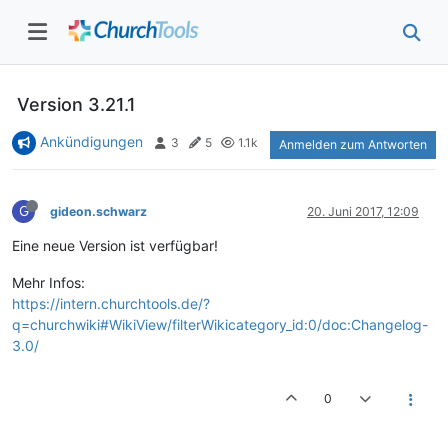
Version 3.21.1
Ankündigungen
3
5
1.1k
Anmelden zum Antworten
G
gideon.schwarz
20. Juni 2017, 12:09
Eine neue Version ist verfügbar!
Mehr Infos:
https://intern.churchtools.de/?
q=churchwiki#WikiView/filterWikicategory_id:0/doc:Changelog-
3.0/
0