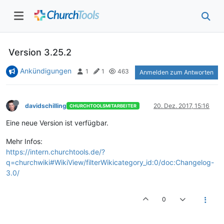
Version 3.25.2
Ankündigungen
1
1
463
Anmelden zum Antworten
davidschilling
20. Dez. 2017, 15:16
CHURCHTOOLSMITARBEITER
Eine neue Version ist verfügbar.
Mehr Infos:
https://intern.churchtools.de/?
q=churchwiki#WikiView/filterWikicategory_id:0/doc:Changelog-
3.0/
0