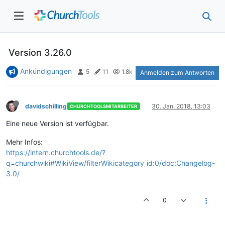
Version 3.26.0
Ankündigungen
5
11
1.8k
Anmelden zum Antworten
davidschilling
30. Jan. 2018, 13:03
CHURCHTOOLSMITARBEITER
Eine neue Version ist verfügbar.
Mehr Infos:
https://intern.churchtools.de/?
q=churchwiki#WikiView/filterWikicategory_id:0/doc:Changelog-
3.0/
0