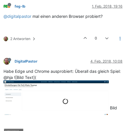
feg-lb
1. Feb. 2018, 19:16
@digitalpastor
mal einen anderen Browser probiert?
0
2 Antworten
DigitalPastor
4. Feb. 2018, 10:08
Habe Edge und Chrome ausprobiert: Überall das gleich Spiel:
@hja ![Bild Text](
Bild