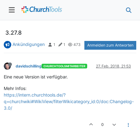
3.27.8
Ankündigungen
1
1
473
Anmelden zum Antworten
davidschilling
27. Feb. 2018, 21:53
CHURCHTOOLSMITARBEITER
Eine neue Version ist verfügbar.
Mehr Infos:
https://intern.churchtools.de/?
q=churchwiki#WikiView/filterWikicategory_id:0/doc:Changelog-
3.0/
0