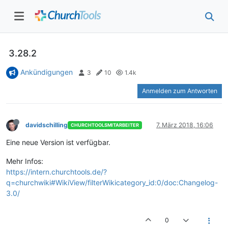
3.28.2
Ankündigungen
3
10
1.4k
Anmelden zum Antworten
davidschilling
7. März 2018, 16:06
CHURCHTOOLSMITARBEITER
Eine neue Version ist verfügbar.
Mehr Infos:
https://intern.churchtools.de/?
q=churchwiki#WikiView/filterWikicategory_id:0/doc:Changelog-
3.0/
0