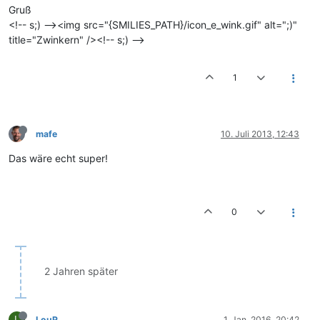
Gruß
<!-- s;) --><img src="{SMILIES_PATH}/icon_e_wink.gif" alt=";)"
title="Zwinkern" /><!-- s;) -->
1
mafe
10. Juli 2013, 12:43
Das wäre echt super!
0
2 Jahren später
L
LouR
1. Jan. 2016, 20:42