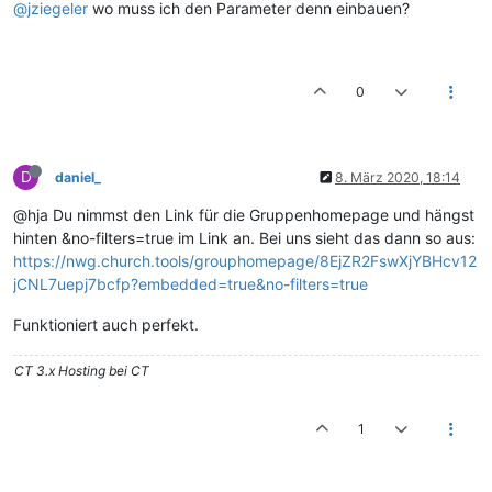
@jziegeler
wo muss ich den Parameter denn einbauen?
0
D
daniel_
8. März 2020, 18:14
@hja Du nimmst den Link für die Gruppenhomepage und hängst
hinten &no-filters=true im Link an. Bei uns sieht das dann so aus:
https://nwg.church.tools/grouphomepage/8EjZR2FswXjYBHcv12
jCNL7uepj7bcfp?embedded=true&no-filters=true
Funktioniert auch perfekt.
CT 3.x Hosting bei CT
1