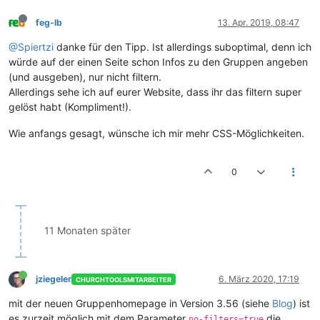
feg-lb
13. Apr. 2019, 08:47
@Spiertzi
danke für den Tipp. Ist allerdings suboptimal, denn ich
würde auf der einen Seite schon Infos zu den Gruppen angeben
(und ausgeben), nur nicht filtern.
Allerdings sehe ich auf eurer Website, dass ihr das filtern super
gelöst habt (Kompliment!).
Wie anfangs gesagt, wünsche ich mir mehr CSS-Möglichkeiten.
0
11 Monaten später
jziegeler
6. März 2020, 17:19
CHURCHTOOLSMITARBEITER
mit der neuen Gruppenhomepage in Version 3.56 (siehe
Blog
) ist
es zurzeit möglich mit dem Parameter
die
no-filters=true