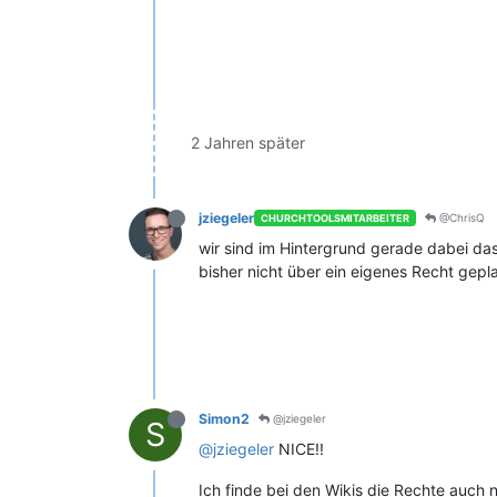
2 Jahren später
jziegeler
@ChrisQ
CHURCHTOOLSMITARBEITER
wir sind im Hintergrund gerade dabei das 
bisher nicht über ein eigenes Recht gepl
Simon2
@jziegeler
S
@jziegeler
NICE!!
Ich finde bei den Wikis die Rechte auch n