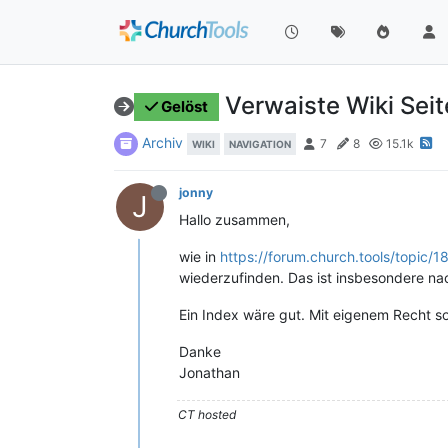
Verwaiste Wiki Seit
Gelöst
Archiv
7
8
15.1k
WIKI
NAVIGATION
jonny
J
Hallo zusammen,
wie in
https://forum.church.tools/topic/1
wiederzufinden. Das ist insbesondere na
Ein Index wäre gut. Mit eigenem Recht 
Danke
Jonathan
CT hosted