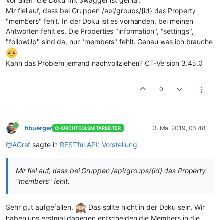
Vor allem die Doku mit Swagger ist genial.
Mir fiel auf, dass bei Gruppen /api/groups/{id} das Property
"members" fehlt. In der Doku ist es vorhanden, bei meinen
Antworten fehlt es. Die Properties "information", "settings",
"followUp" sind da, nur "members" fehlt. Genau was ich brauche
Kann das Problem jemand nachvollziehen? CT-Version 3.45.0
0
hbuerger
3. Mai 2019, 06:48
CHURCHTOOLSMITARBEITER
@AGraf
sagte in
RESTful API: Vorstellung
:
Mir fiel auf, dass bei Gruppen /api/groups/{id} das Property
"members" fehlt.
Sehr gut aufgefallen.
Das sollte nicht in der Doku sein. Wir
haben uns erstmal dagegen entscheiden die Members in die