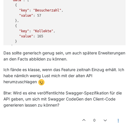
"data"
: [

    {

"key"
: 
"Besucherzahl"
,

"value"
: 57

    },

    {

"key"
: 
"Kollekte"
,

"value"
: 165

    }

  ]

Das sollte generisch genug sein, um auch spätere Erweiterungen
an den Facts abbilden zu können.
Ich fände es klasse, wenn das Feature zeitnah Einzug erhält. Ich
habe nämlich wenig Lust mich mit der alten API
herumzuschlagen
Btw: Wird es eine veröffentlichte Swagger-Spezifikation für die
API geben, um sich mit Swagger CodeGen den Client-Code
generieren lassen zu können?
0