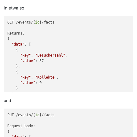
In etwa so
GET /events/{
id
}/facts

Returns: 

{

"data"
: [

    {

"key"
: 
"Besucherzahl"
,

"value"
: 57

    },

    {

"key"
: 
"Kollekte"
,

"value"
: 0

    }

  ]

und
PUT /events/{
id
}/facts

Request body: 

{
