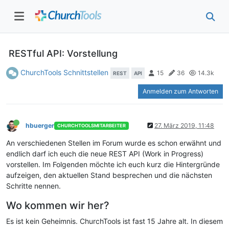
RESTful API: Vorstellung
ChurchTools Schnittstellen
15
36
14.3k
REST
API
Anmelden zum Antworten
hbuerger
27. März 2019, 11:48
CHURCHTOOLSMITARBEITER
An verschiedenen Stellen im Forum wurde es schon erwähnt und
endlich darf ich euch die neue REST API (Work in Progress)
vorstellen. Im Folgenden möchte ich euch kurz die Hintergründe
aufzeigen, den aktuellen Stand besprechen und die nächsten
Schritte nennen.
Wo kommen wir her?
Es ist kein Geheimnis. ChurchTools ist fast 15 Jahre alt. In diesem