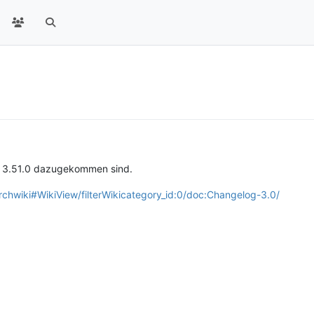
ion 3.51.0 dazugekommen sind.
urchwiki#WikiView/filterWikicategory_id:0/doc:Changelog-3.0/