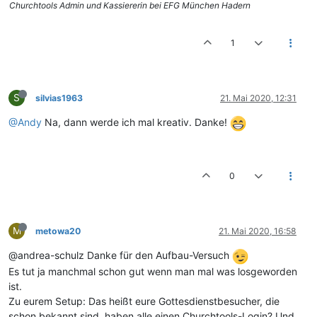
Churchtools Admin und Kassiererin bei EFG München Hadern
1
S
silvias1963
21. Mai 2020, 12:31
@Andy
Na, dann werde ich mal kreativ. Danke!
0
M
metowa20
21. Mai 2020, 16:58
@andrea-schulz Danke für den Aufbau-Versuch
Es tut ja manchmal schon gut wenn man mal was losgeworden
ist.
Zu eurem Setup: Das heißt eure Gottesdienstbesucher, die
schon bekannt sind, haben alle einen Churchtools-Login? Und