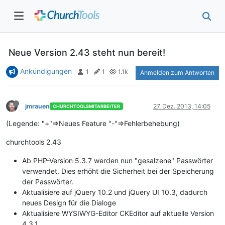
Neue Version 2.43 steht nun bereit!
Ankündigungen
1
1
1.1k
Anmelden zum Antworten
jmrauen
27. Dez. 2013, 14:05
CHURCHTOOLSMITARBEITER
(Legende: "+"=>Neues Feature "-"=>Fehlerbehebung)
churchtools 2.43
Ab PHP-Version 5.3.7 werden nun "gesalzene" Passwörter
verwendet. Dies erhöht die Sicherheit bei der Speicherung
der Passwörter.
Aktualisiere auf jQuery 10.2 und jQuery UI 10.3, dadurch
neues Design für die Dialoge
Aktualisiere WYSIWYG-Editor CKEditor auf aktuelle Version
4.3.1.