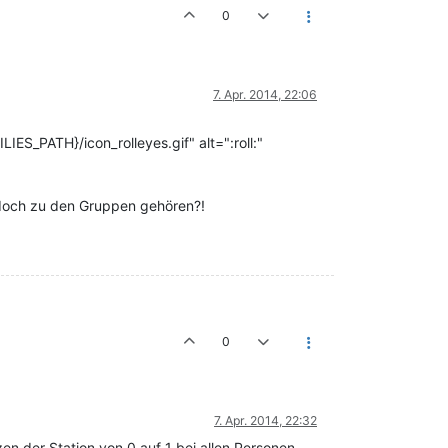
0
7. Apr. 2014, 22:06
LIES_PATH}/icon_rolleyes.gif" alt=":roll:"
te doch zu den Gruppen gehören?!
0
7. Apr. 2014, 22:32
en der Station von 0 auf 1 bei allen Personen