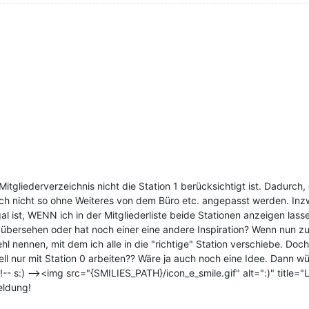
itgliederverzeichnis nicht die Station 1 berücksichtigt ist. Dadurch,
uch nicht so ohne Weiteres von dem Büro etc. angepasst werden. Inz
al ist, WENN ich in der Mitgliederliste beide Stationen anzeigen lass
 übersehen oder hat noch einer eine andere Inspiration? Wenn nun zukü
ehl nennen, mit dem ich alle in die "richtige" Station verschiebe. D
ell nur mit Station 0 arbeiten?? Wäre ja auch noch eine Idee. Dann w
-- s:) --><img src="{SMILIES_PATH}/icon_e_smile.gif" alt=":)" title="L
eldung!