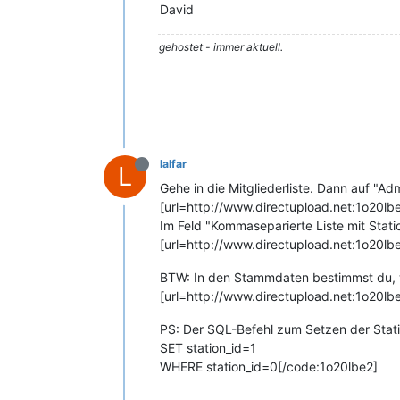
David
gehostet - immer aktuell.
lalfar
L
Gehe in die Mitgliederliste. Dann auf "Ad
[url=http://www.directupload.net:1o20lb
Im Feld "Kommaseparierte Liste mit Statio
[url=http://www.directupload.net:1o20lb
BTW: In den Stammdaten bestimmst du, wer 
[url=http://www.directupload.net:1o20lb
PS: Der SQL-Befehl zum Setzen der Stat
SET station_id=1
WHERE station_id=0[/code:1o20lbe2]