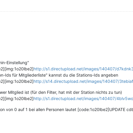
min-Einstellung"
e2][img:1o20lbe2]
http://s1.directupload.net/images/140407/d7kdnk3
n-Ids für Mitgliederliste" kannst du die Stations-Ids angeben
e2][img:1o20lbe2]
http://s14.directupload.net/images/140407/3tebiaf
Mitglied ist (für den Filter, hat mit der Station nichts zu tun)
e2][img:1o20lbe2]
http://s1.directupload.net/images/140407/4blv5woj
ion von 0 auf 1 bei allen Personen lautet [code:1o20lbe2]UPDATE 