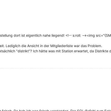
ellung dort ist eigentlich nahe liegend! <!-- s:roll: --><img src="{SMI
eit. Lediglich die Ansicht in der Mitgliederliste war das Problem.
tsächlich "distrikt"? Ich hätte was mit Station erwartet, da Distrik
r falsch. Da hab ich was falsch verstanden. Der SQL-Befehl zum Setz