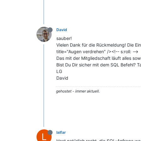
David
sauber!
Vielen Dank für die Rückmeldung! Die Einst
title="Augen verdrehen" /><!-- s:roll: -->
Das mit der Mitgliedschaft läuft alles sow
Bist Du Dir sicher mit dem SQL Befehl? Ta
LG
David
gehostet - immer aktuell.
lalfar
L
Hast natürlich recht, die SQL-Anfrage wa