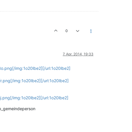
0
7. Apr. 2014, 19:33
o.png[/img:1o20lbe2][/url:1o20lbe2]
r.png[/img:1o20lbe2][/url:1o20lbe2]
.png[/img:1o20lbe2][/url:1o20lbe2]
cdb_gemeindeperson