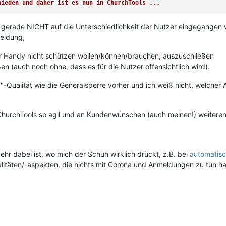
hieden und daher ist es nun in ChurchTools ...
l gerade NICHT auf die Unterschiedlichkeit der Nutzer eingegangen 
heidung,
hr Handy nicht schützen wollen/können/brauchen, auszuschließen
ßen (auch noch ohne, dass es für die Nutzer offensichtlich wird).
ng"-Qualität wie die Generalsperre vorher und ich weiß nicht, welcher
ChurchTools so agil und an Kundenwünschen (auch meinen!) weiteren
hr dabei ist, wo mich der Schuh wirklich drückt, z.B. bei
automatis
nalitäten/-aspekten, die nichts mit Corona und Anmeldungen zu tun 