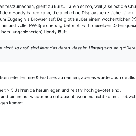
an festzumachen, greift zu kurz.... allein schon, weil ja selbst die C
f dem Handy haben kann, die auch ohne Displaysperre sicher sind)
zum Zugang via Browser auf: Da gibt's außer einem wöchentlichen (?
in und voller PW-Speicherung betreibt, wirft dieselben Daten quasi 
seinem (ungesicherten) Handy läuft.
e nicht so groß sind liegt das daran, dass im Hintergrund an größeren
, konkrete Termine & Features zu nennen, aber es würde doch deutli
seit > 5 Jahren da herumliegen und relativ hoch gevotet sind.
n und bin immer wieder neu enttäuscht, wenn
es
nicht kommt - obwohl 
Tagen kommt.