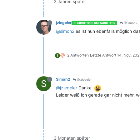
2 Jahren später
jziegeler
@Simon2
CHURCHTOOLSMITARBEITER
@simon2
es ist nun ebenfalls möglich d
2 Antworten
Letzte Antwort
14. Nov. 202
S
Simon2
@jziegeler
S
@jziegeler
Danke.
Leider weiß ich gerade gar nicht mehr, wo
3 Monaten später