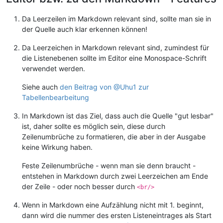
5.
    Berechtigungsstufe - zwei oder drei Reiter. Neben "Kalend
Da Leerzeilen im Markdown relevant sind, sollte man sie in
    eventuell "Gottesdienste", aber auf jeden Fall "Räume". K
der Quelle auch klar erkennen können!
Da Leerzeichen in Markdown relevant sind, zumindest für
6.
die Listenebenen sollte im Editor eine Monospace-Schrift
    (beispielsweise, um den Raum für Deine Veranstaltung zu r
verwendet werden.
    und wie lange nach dem Termin (damit er im Anschluss wied
Siehe auch
den Beitrag von @Uhu1 zur
Tabellenbearbeitung
7.
In Markdown ist das Ziel, dass auch die Quelle "gut lesbar"
8.
ist, daher sollte es möglich sein, diese durch
    wechselst Du in der blauen Leiste oben auf

Zeilenumbrüche zu formatieren, die aber in der Ausgabe
    [Räume](?q=churchressource), siehst Du auch, dass deine ge
keine Wirkung haben.
Feste Zeilenumbrüche - wenn man sie denn braucht -
# Weg 2: Aus der Raumübersicht
entstehen in Markdown durch zwei Leerzeichen am Ende
der Zeile - oder noch besser durch
1.
<br/>
    über die Räume und deren Buchungen in der aktuellen Woche
Wenn in Markdown eine Aufzählung nicht mit 1. beginnt,
dann wird die nummer des ersten Listeneintrages als Start
2.