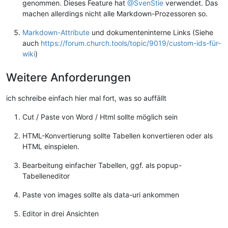
genommen. Dieses Feature hat
@SvenStie
verwendet. Das
    Deiner Wahl. Es öffnet sich ein Fenster, über das sich de
machen allerdings nicht alle Markdown-Prozessoren so.
    buchen lässt. Um einen Raum zu buchen, musst Du zunächst 
    Termin im Kalender anlegen. Klicke auf diesen Button und 
Markdown-Attribute
und dokumenteninterne Links (Siehe
auch
https://forum.church.tools/topic/9019/custom-ids-für-
wiki
)
3.
    überspringen, wenn Du nur einen Raum buchen willst - dies
    Du in Schritt 2 bereits ausgewählt, er wurde automatisch

Weitere Anforderungen
    übernommen (wenn auch ohneBuchung vor/nach dem Termin). Z
    Überprüfen, ob Dein Raum korrekt übernommen wurde, kannst
ich schreibe einfach hier mal fort, was so auffällt
    natürlich trotzdem in den "Räume"-Reiter wechseln. Klicke
    anschließend auf "Speichern", um den Termin anzulegen und
Cut / Paste von Word / Html sollte möglich sein
HTML-Konvertierung sollte Tabellen konvertieren oder als
HTML einspielen.
Bearbeitung einfacher Tabellen, ggf. als popup-
Tabelleneditor
Paste von images sollte als data-uri ankommen
Editor in drei Ansichten