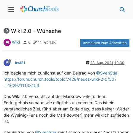
Wiki 2.0 - Wünsche
Wiki
6
11
1.8k
Anmelden zum Antworten
B
bwl21
23. Aug. 2021, 10:30
Ich beziehe mich zunächst auf den Beitrag von
@SvenStie
https://forum.church.tools/topic/7428/neues-wiki-2-0/50?
_=1629711133106
Das Wiki 2.0 versucht, auf der Markdown-Seite dem
Endergebnis so nahe wie möglich zu kommen. Das ist ein
verständliches Ziel, führt aber am Ende dazu dass keiner (Weder
die Wysiwig-Fans noch die Markdowner) mehr wirklich zufrieden
ist.
Der Beitrag von
@SvenStie
zeigt schön, wie dieser Ansatz sogar