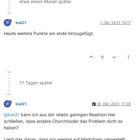
etwa einem Monat später
B
bwl21
1. Okt. 2021, 15:17
Heute weitere Punkte am ende hinzugefügt.
0
17 Tagen später
B
bwl21
18. Okt. 2021, 17:28
@bwl21
kann ich aus der relativ geringen Reaktion hier
schließen, dass andere Churchtooler das Problem nicht so
haben?
Liegt das daran, dass nur wenige auf Markdown umgestellt