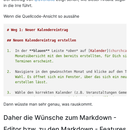
in die Irre führt.
Wenn die Quellcode-Ansicht so aussähe
# Weg 1: Neuer Kalendereintrag
## Neuen Kalendereintrag erstellen
1.
  In der 
**blauen**
 Leiste 
*oben*
 auf [
Kalender
](
churchcal
    Monatsübersicht mit den bereits erstellten, für Dich sich
2.
    Wahl. Es öffnet sich ein Fenster, über das sich ein neuer
3.
Dann wüsste man sehr genau, was rauskommt.
4.
Daher die Wünsche zum Markdown -
## Raum zum Termin dazubuchen
Editor bzw. zu den Markdown - Features