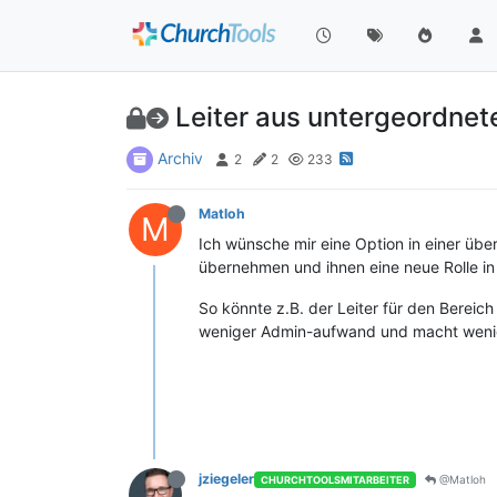
Leiter aus untergeordne
Archiv
2
2
233
Matloh
M
Ich wünsche mir eine Option in einer üb
übernehmen und ihnen eine neue Rolle i
So könnte z.B. der Leiter für den Bereic
weniger Admin-aufwand und macht wenige
jziegeler
@Matloh
CHURCHTOOLSMITARBEITER