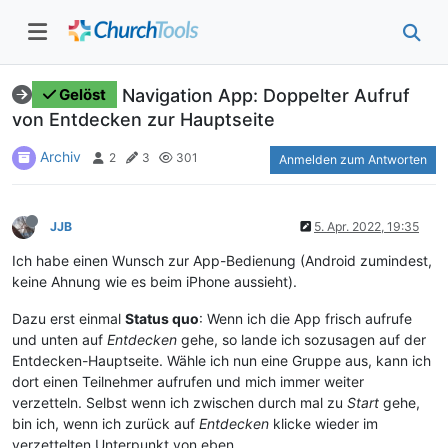
Navigation App: Doppelter Aufruf
Gelöst
von Entdecken zur Hauptseite
Archiv
2
3
301
Anmelden zum Antworten
JJB
5. Apr. 2022, 19:35
Ich habe einen Wunsch zur App-Bedienung (Android zumindest,
keine Ahnung wie es beim iPhone aussieht).
Dazu erst einmal
Status quo
: Wenn ich die App frisch aufrufe
und unten auf
Entdecken
gehe, so lande ich sozusagen auf der
Entdecken-Hauptseite. Wähle ich nun eine Gruppe aus, kann ich
dort einen Teilnehmer aufrufen und mich immer weiter
verzetteln. Selbst wenn ich zwischen durch mal zu
Start
gehe,
bin ich, wenn ich zurück auf
Entdecken
klicke wieder im
verzettelten Unterpunkt von eben.