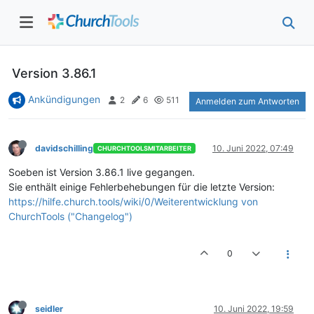
Version 3.86.1
Ankündigungen
2
6
511
Anmelden zum Antworten
davidschilling
10. Juni 2022, 07:49
CHURCHTOOLSMITARBEITER
Soeben ist Version 3.86.1 live gegangen.
Sie enthält einige Fehlerbehebungen für die letzte Version:
https://hilfe.church.tools/wiki/0/Weiterentwicklung von
ChurchTools ("Changelog")
0
seidler
10. Juni 2022, 19:59