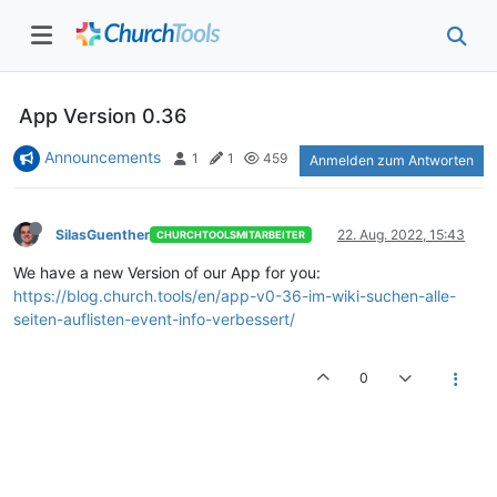
App Version 0.36
Announcements
1
1
459
Anmelden zum Antworten
SilasGuenther
22. Aug. 2022, 15:43
CHURCHTOOLSMITARBEITER
We have a new Version of our App for you:
https://blog.church.tools/en/app-v0-36-im-wiki-suchen-alle-
seiten-auflisten-event-info-verbessert/
0