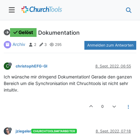
Dokumentation
Gelöst
Archiv
2
3
295
Anmelden zum Antworten
C
christophEFG-GI
8. Sept. 2022, 06:55
Ich wünsche mir dringend Dokumentation! Gerade den ganzen
Bereich um die Synchronisation mit Chruchtools ist nicht sehr
intuitiv.
0
jziegeler
8. Sept. 2022, 07:18
CHURCHTOOLSMITARBEITER