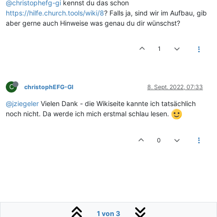
@christophefg-gi
kennst du das schon
https://hilfe.church.tools/wiki/8
? Falls ja, sind wir im Aufbau, gib
aber gerne auch Hinweise was genau du dir wünschst?
1
C
christophEFG-GI
8. Sept. 2022, 07:33
@jziegeler
Vielen Dank - die Wikiseite kannte ich tatsächlich
noch nicht. Da werde ich mich erstmal schlau lesen.
0
1 von 3