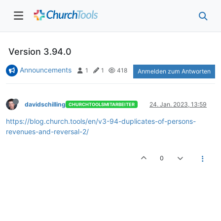
Version 3.94.0
Announcements
1
1
418
Anmelden zum Antworten
davidschilling
24. Jan. 2023, 13:59
CHURCHTOOLSMITARBEITER
https://blog.church.tools/en/v3-94-duplicates-of-persons-
revenues-and-reversal-2/
0