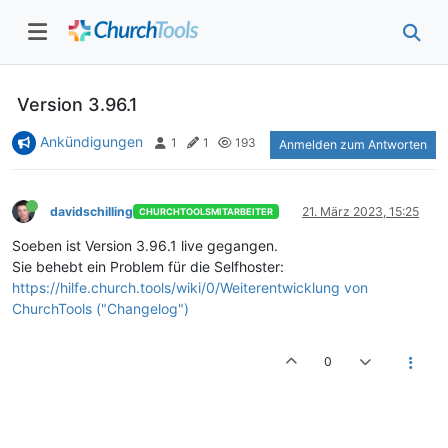
Version 3.96.1
Ankündigungen
1
1
193
Anmelden zum Antworten
davidschilling
21. März 2023, 15:25
CHURCHTOOLSMITARBEITER
Soeben ist Version 3.96.1 live gegangen.
Sie behebt ein Problem für die Selfhoster:
https://hilfe.church.tools/wiki/0/Weiterentwicklung von
ChurchTools ("Changelog")
0