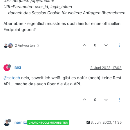
GET Request: /api/whoami
URL-Parameter: user_id, login_token
... danach das Session Cookie für weitere Anfragen übernehmen
Aber eben - eigentlich müsste es doch hierfür einen offiziellen
Endpoint geben?
0
2 Antworten
B
BiKi
2. Juni 2023, 17:03
@sctech
nein, soweit ich weiß, gibt es dafür (noch) keine Rest-
API… mache das auch über die Ajax-API…
0
narnitz
3. Juni 2023, 11:35
CHURCHTOOLSMITARBEITER