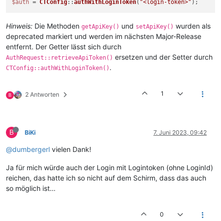
$auth
 = 
CTConfig
::
authWithLoginToken
(
"<login-token>"
Hinweis:
Die Methoden
und
wurden als
getApiKey()
setApiKey()
deprecated markiert und werden im nächsten Major-Release
entfernt. Der Getter lässt sich durch
ersetzen und der Setter durch
AuthRequest::retrieveApiToken()
.
CTConfig::authWithLoginToken()
1
2 Antworten
B
B
BiKi
7. Juni 2023, 09:42
@dumbergerl
vielen Dank!
Ja für mich würde auch der Login mit Logintoken (ohne LoginId)
reichen, das hatte ich so nicht auf dem Schirm, dass das auch
so möglich ist…
0