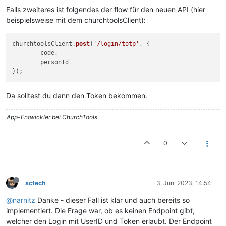
Falls zweiteres ist folgendes der flow für den neuen API (hier
beispielsweise mit dem churchtoolsClient):
churchtoolsClient.
post
(
'/login/totp'
, {

	code,

	personId

Da solltest du dann den Token bekommen.
App-Entwickler bei ChurchTools
0
sctech
3. Juni 2023, 14:54
@narnitz
Danke - dieser Fall ist klar und auch bereits so
implementiert. Die Frage war, ob es keinen Endpoint gibt,
welcher den Login mit UserID und Token erlaubt. Der Endpoint