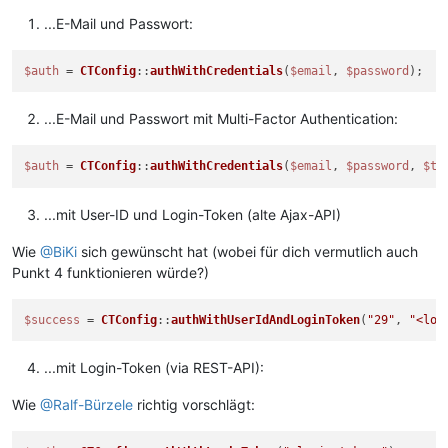
...E-Mail und Passwort:
$auth
 = 
CTConfig
::
authWithCredentials
(
$email
, 
$password
...E-Mail und Passwort mit Multi-Factor Authentication:
$auth
 = 
CTConfig
::
authWithCredentials
(
$email
, 
$password
, 
$to
...mit User-ID und Login-Token (alte Ajax-API)
Wie
@BiKi
sich gewünscht hat (wobei für dich vermutlich auch
Punkt 4 funktionieren würde?)
$success
 = 
CTConfig
::
authWithUserIdAndLoginToken
(
"29"
, 
"<log
...mit Login-Token (via REST-API):
Wie
@Ralf-Bürzele
richtig vorschlägt: