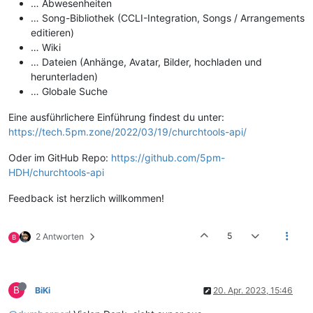
… Abwesenheiten
… Song-Bibliothek (CCLI-Integration, Songs / Arrangements
editieren)
… Wiki
… Dateien (Anhänge, Avatar, Bilder, hochladen und
herunterladen)
… Globale Suche
Eine ausführlichere Einführung findest du unter:
https://tech.5pm.zone/2022/03/19/churchtools-api/
Oder im GitHub Repo:
https://github.com/5pm-
HDH/churchtools-api
Feedback ist herzlich willkommen!
5
2 Antworten
B
B
BiKi
20. Apr. 2023, 15:46