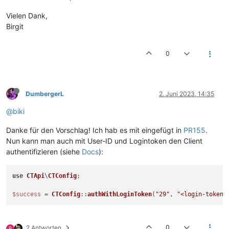
Vielen Dank,
Birgit
0
DumbergerL
2. Juni 2023, 14:35
@biki
Danke für den Vorschlag! Ich hab es mit eingefügt in
PR155
.
Nun kann man auch mit User-ID und Logintoken den Client
authentifizieren (siehe
Docs
):
use
CTApi
\
CTConfig
;

$success
 = 
CTConfig
::
authWithLoginToken
(
"29"
, 
"<login-token>
0
2 Antworten
B