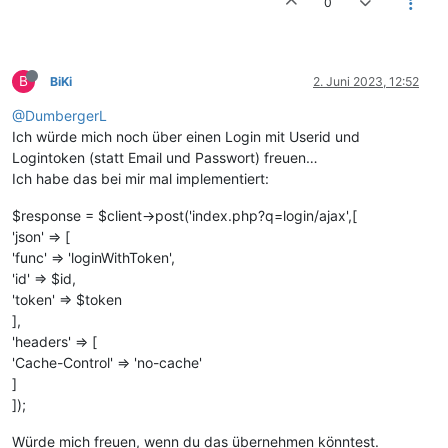
0
B
BiKi
2. Juni 2023, 12:52
@DumbergerL
Ich würde mich noch über einen Login mit Userid und
Logintoken (statt Email und Passwort) freuen…
Ich habe das bei mir mal implementiert:
$response = $client->post('index.php?q=login/ajax',[
'json' => [
'func' => 'loginWithToken',
'id' => $id,
'token' => $token
],
'headers' => [
'Cache-Control' => 'no-cache'
]
]);
Würde mich freuen, wenn du das übernehmen könntest.