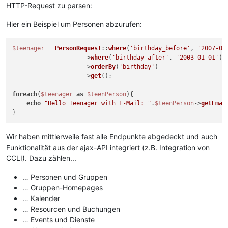
HTTP-Request zu parsen:
Hier ein Beispiel um Personen abzurufen:
$teenager
 = 
PersonRequest
::
where
(
'birthday_before'
, 
'2007-01
                    ->
where
(
'birthday_after'
, 
'2003-01-01'
)

                    ->
orderBy
(
'birthday'
)

                    ->
get
();

foreach
(
$teenager
as
$teenPerson
){

echo
"Hello Teenager with E-Mail: "
.
$teenPerson
->
getEmai
Wir haben mittlerweile fast alle Endpunkte abgedeckt und auch
Funktionalität aus der ajax-API integriert (z.B. Integration von
CCLI). Dazu zählen...
… Personen und Gruppen
… Gruppen-Homepages
… Kalender
… Resourcen und Buchungen
… Events und Dienste