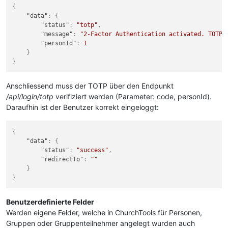
{
"data"
:
{
"status"
:
"totp"
,
"message"
:
"2-Factor Authentication activated. TOTP 
"personId"
:
1
}
}
Anschliessend muss der TOTP über den Endpunkt
/api/login/totp
verifiziert werden (Parameter: code, personId).
Daraufhin ist der Benutzer korrekt eingeloggt:
{
"data"
:
{
"status"
:
"success"
,
"redirectTo"
:
""
}
}
Benutzerdefinierte Felder
Werden eigene Felder, welche in ChurchTools für Personen,
Gruppen oder Gruppenteilnehmer angelegt wurden auch