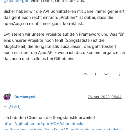
@dumbergerl
Vielen Dank, sieht super aus.
Bisher haben wir die API Schnittstellen mit Jane immer generiert,
das geht auch recht einfach. „Problem“ ist dabei, dass die
openApi.json nicht immer ganz korrekt ist…
Evtl stellen wir unsere Projekte auf dein Framework um. Was für
eins unserer Projekte noch fehlt (Songstatistik) ist die
Möglichkeit, die Songstatistik auszulesen, das geht (bisher)
auch nur über die Ajax API - wenn ich dazu komme, ergänze ich
das noch und stelle es bei Github ein.
1
DumbergerL
26. Apr. 2023, 08:04
Hi
@biki
,
ich hab den Client um die Songstatistik erweitert:
https://github.com/5pm-HDH/churchtools-
api/blob/master/docs/out/SongAPI.md#retrieve-song-statistics