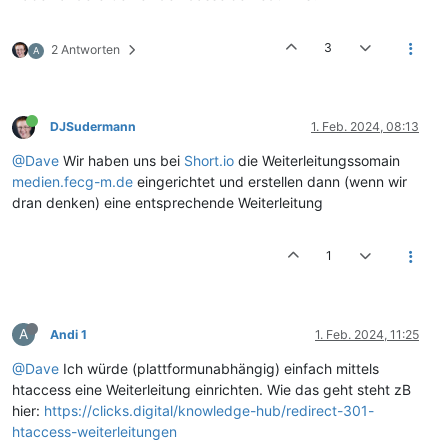
3
2 Antworten
A
DJSudermann
1. Feb. 2024, 08:13
@Dave
Wir haben uns bei
Short.io
die Weiterleitungssomain
medien.fecg-m.de
eingerichtet und erstellen dann (wenn wir
dran denken) eine entsprechende Weiterleitung
1
A
Andi 1
1. Feb. 2024, 11:25
@Dave
Ich würde (plattformunabhängig) einfach mittels
htaccess eine Weiterleitung einrichten. Wie das geht steht zB
hier:
https://clicks.digital/knowledge-hub/redirect-301-
htaccess-weiterleitungen