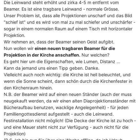
Die Leinwand steht erhöht und zirka 4-5 m entfernt vom
Beamer. Es ist eine tragbare Leinwand - normale Grösse.
Unser Problem ist, dass alle Projektionen unscharf und das Bild
"schief ist" und es wird von mal zu mal schiefer und unschärfer -
sogar in einem normalen Raum auf einem Tisch mit horizontaler
Projektion.
Wir nehmen an, dass der Beamer seinen Geist aufgibt.
Nun wollen wir
einen neuen tragbaren Beamer für die
Projektion in der Kirche anschaffen.
Nur welchen?
Es geht hier um die Eigenschaften, wie Lumen, Distanz ...
Kann da jemand uns einen Tipp geben. Danke.
Vielleicht auch noch wichtig: die Kirche ist hell beleuchtet, und
wenn die Sonne scheint, dann schön durch die Kirchenfester in
den Kirchenraum hinein.
N.B. der Beamer wird auf einen neuen Ständer (auch der muss
neugekauft werden, da wir einen alten Diaprojektionsständer mit
Bücheraufbau benutzen, wacklige Angelegenheit) - für jeden
Familliengottesdienst aufgestellt - auch die Leinwand.
Festinstallation nicht möglich! (Die Decke der Kirche ist zu hoch -
und eine Mauer steht nicht zur Verfügung - auch nicht für die
Projektion)