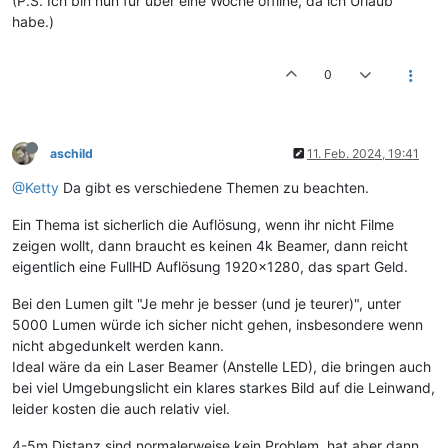
(P.S. Ich bin nun für über eine Woche offline, da ich Urlaub
habe.)
0
aschild
11. Feb. 2024, 19:41
@Ketty
Da gibt es verschiedene Themen zu beachten.
Ein Thema ist sicherlich die Auflösung, wenn ihr nicht Filme
zeigen wollt, dann braucht es keinen 4k Beamer, dann reicht
eigentlich eine FullHD Auflösung 1920x1280, das spart Geld.
Bei den Lumen gilt "Je mehr je besser (und je teurer)", unter
5000 Lumen würde ich sicher nicht gehen, insbesondere wenn
nicht abgedunkelt werden kann.
Ideal wäre da ein Laser Beamer (Anstelle LED), die bringen auch
bei viel Umgebungslicht ein klares starkes Bild auf die Leinwand,
leider kosten die auch relativ viel.
4-5m Distanz sind normalerweise kein Problem, hat aber dann