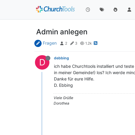
Admin anlegen
Fragen
2
3
1.2k
debbing
D
ich habe Churchtools installiert und test
in meiner Gemeinde!) los? Ich werde min
Danke für eure Hilfe.
D. Ebbing
Viele Grüße
Dorothea