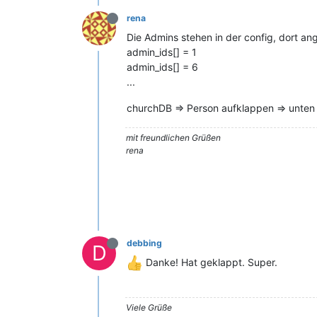
rena
Die Admins stehen in der config, dort an
admin_ids[] = 1
admin_ids[] = 6
...
churchDB => Person aufklappen => unten r
mit freundlichen Grüßen
rena
debbing
D
Danke! Hat geklappt. Super.
Viele Grüße