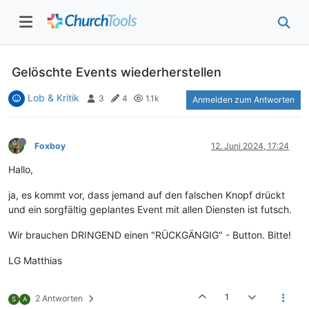
Gelöschte Events wiederherstellen
Lob & Kritik
3
4
1.1k
Anmelden zum Antworten
Foxboy
12. Juni 2024, 17:24
Hallo,
ja, es kommt vor, dass jemand auf den falschen Knopf drückt
und ein sorgfältig geplantes Event mit allen Diensten ist futsch.
Wir brauchen DRINGEND einen "RÜCKGÄNGIG" - Button. Bitte!
LG Matthias
1
2 Antworten
S
A