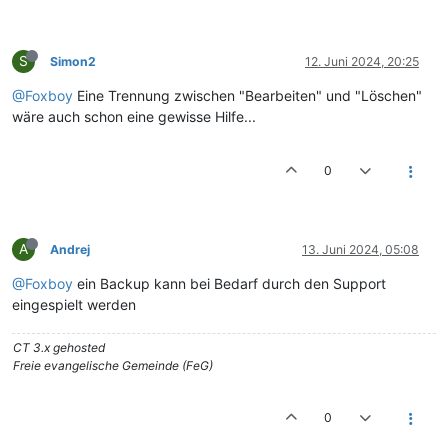
S
Simon2
12. Juni 2024, 20:25
@Foxboy
Eine Trennung zwischen "Bearbeiten" und "Löschen"
wäre auch schon eine gewisse Hilfe...
0
A
Andrej
13. Juni 2024, 05:08
@Foxboy
ein Backup kann bei Bedarf durch den Support
eingespielt werden
CT 3.x gehosted
Freie evangelische Gemeinde (FeG)
0