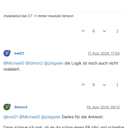
Installation bei CT -> immer neueste Version
0
B
bwl21
17. Aug. 2024, 17:54
@MichaelG
@Simon2
@jziegeler
die Logik ist noch auch nicht
realisiert.
0
S
Simon2
19. Aug. 2024, 08:12
@bwl21
@MichaelG
@jziegeler
Danke für die Antwort.
Dann schaue ich mal, ob es da schon einen FR gibt und schreibe