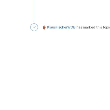
KlausFischerWOB
has marked this topi