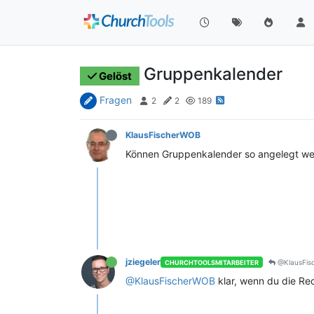
Gruppenkalender
Gelöst
Fragen
2
2
189
KlausFischerWOB
Können Gruppenkalender so angelegt werd
jziegeler
@KlausFis
CHURCHTOOLSMITARBEITER
@KlausFischerWOB
klar, wenn du die Re