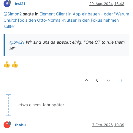
B
bwl21
29. Aug. 2024, 16:43
@Simon2
sagte in
Element Client in App einbauen - oder "Warum
ChurchTools den Otto-Normal-Nutzer in den Fokus nehmen
sollte"
:
@bwl21
Wir sind uns da absolut einig. "One CT to rule them
all"
0
etwa einem Jahr später
T
thobu
7. Feb. 2026, 19:39